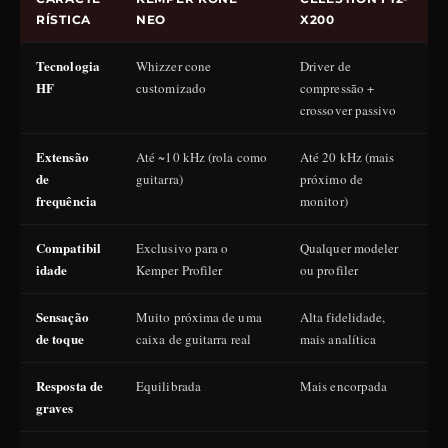
RÍSTICA
NEO
X200
Tecnologia
Whizzer cone
Driver de
T
HF
customizado
compressão +
a
crossover passivo
Extensão
Até ~10 kHz (rola como
Até 20 kHz (mais
A
de
guitarra)
próximo de
t
frequência
monitor)
Compatibil
Exclusivo para o
Qualquer modeler
idade
Kemper Profiler
ou profiler
p
Sensação
Muito próxima de uma
Alta fidelidade,
P
de toque
caixa de guitarra real
mais analítica
l
Resposta de
Equilibrada
Mais encorpada
M
graves