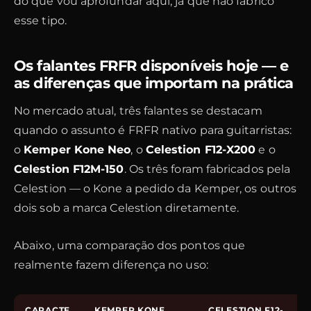
do que vou aprofundar aqui, já que não fabrico
esse tipo.
Os falantes FRFR disponíveis hoje — e
as diferenças que importam na prática
No mercado atual, três falantes se destacam
quando o assunto é FRFR nativo para guitarristas:
o
Kemper Kone Neo
, o
Celestion F12-X200
e o
Celestion F12M-150
. Os três foram fabricados pela
Celestion — o Kone a pedido da Kemper, os outros
dois sob a marca Celestion diretamente.
Abaixo, uma comparação dos pontos que
realmente fazem diferença no uso:
CARACTE
KEMPER KONE
CELESTION F12-