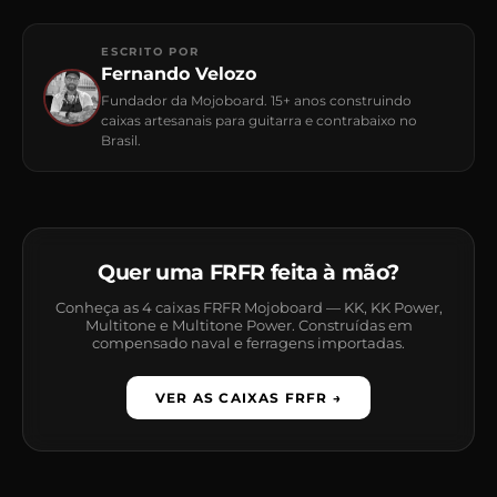
ESCRITO POR
Fernando Velozo
Fundador da Mojoboard. 15+ anos construindo
caixas artesanais para guitarra e contrabaixo no
Brasil.
Quer uma FRFR feita à mão?
Conheça as 4 caixas FRFR Mojoboard — KK, KK Power,
Multitone e Multitone Power. Construídas em
compensado naval e ferragens importadas.
VER AS CAIXAS FRFR →