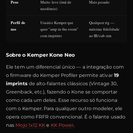
Peso
Muito leve (ímã de
Mais pesado
neodímio)
Perfil de
Usuário Kemper que
Qualquer rig —
uso
quer "amp in the room"
máxima fidelidade
a
com imprints
ao IR/cab sim
c
Sobre o Kemper Kone Neo
Ele tem um diferencial único — a integração com
o firmware do Kemper Profiler permite ativar
19
imprints
de alto-falantes clássicos (Vintage 30,
Greenback, etc.), fazendo o Kone se comportar
como cada um deles. Esse recurso só funciona
com o Kemper. Para qualquer outro modeler, ele
opera como FRFR convencional. É o falante usado
nas
Mojo 1x12 KK
e
KK Power
.