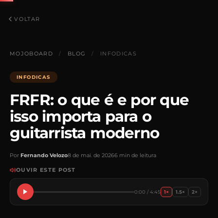
VOLTAR
MOJOBOARD
/
BLOG
/
INFODICAS
INFODICAS
FRFR: o que é e por que
isso importa para o
guitarrista moderno
Por
Fernando Velozo
8 de mai. de 2026
6 min de leitura
OUVIR ESTE POST
0:00 / 4:45
1×
1.5×
2×