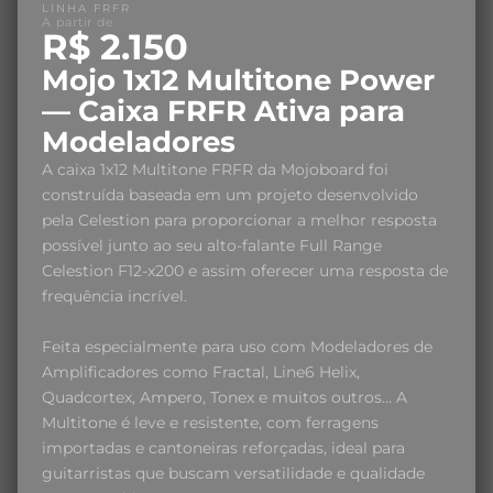
LINHA FRFR
A partir de
R$ 2.150
Mojo 1x12 Multitone Power
— Caixa FRFR Ativa para
Modeladores
A caixa 1x12 Multitone FRFR da Mojoboard foi
construída baseada em um projeto desenvolvido
pela Celestion para proporcionar a melhor resposta
possível junto ao seu alto-falante Full Range
Celestion F12-x200 e assim oferecer uma resposta de
frequência incrível.
Feita especialmente para uso com Modeladores de
Amplificadores como Fractal, Line6 Helix,
Quadcortex, Ampero, Tonex e muitos outros… A
Multitone é leve e resistente, com ferragens
importadas e cantoneiras reforçadas, ideal para
guitarristas que buscam versatilidade e qualidade