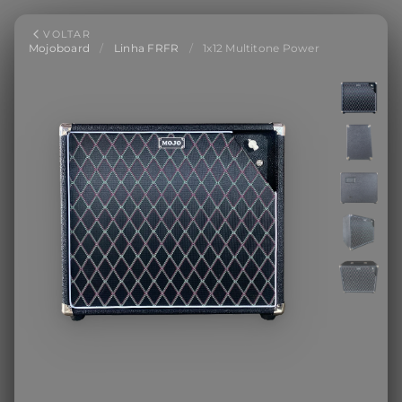
VOLTAR
Mojoboard
/
Linha FRFR
/
1x12 Multitone Power