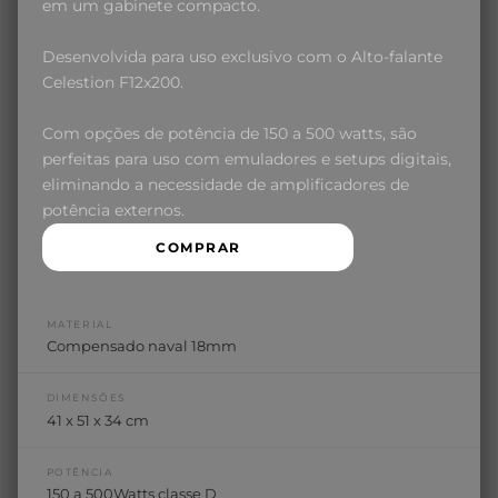
em um gabinete compacto.
Desenvolvida para uso exclusivo com o Alto-falante
Celestion F12x200.
Com opções de potência de 150 a 500 watts, são
perfeitas para uso com emuladores e setups digitais,
eliminando a necessidade de amplificadores de
potência externos.
COMPRAR
MATERIAL
Compensado naval 18mm
DIMENSÕES
41 x 51 x 34 cm
POTÊNCIA
150 a 500Watts classe D