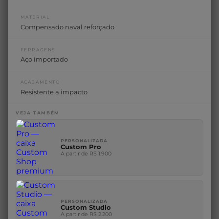
MATERIAL
Compensado naval reforçado
FERRAGENS
Aço importado
ACABAMENTO
Resistente a impacto
VEJA TAMBÉM
PERSONALIZADA
Custom Pro
A partir de R$ 1.900
PERSONALIZADA
Custom Studio
A partir de R$ 2.200