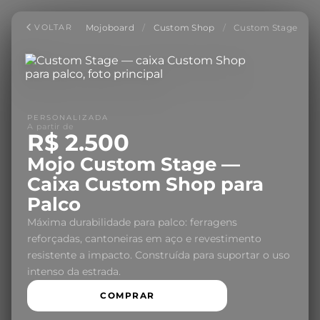
Mojoboard
/
Custom Shop
/
Custom Stage
VOLTAR
PERSONALIZADA
A partir de
R$ 2.500
Mojo Custom Stage —
Caixa Custom Shop para
Palco
Máxima durabilidade para palco: ferragens
reforçadas, cantoneiras em aço e revestimento
resistente a impacto. Construída para suportar o uso
intenso da estrada.
COMPRAR