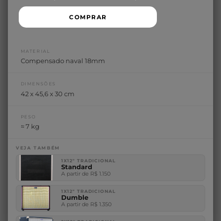
COMPRAR
MATERIAL
Compensado naval 18mm
DIMENSÕES
42 x 45,6 x 30 cm
PESO
≈ 7 kg
VEJA TAMBÉM
1X12" TRADICIONAL
Standard
A partir de R$ 1.150
1X12" TRADICIONAL
Dumble
A partir de R$ 1.350